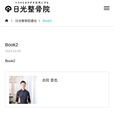
日光整骨院通信
Book2
Book2
2024.03.04
スポーツ治療
交通事故
Book2
美容鍼
おススメグッズ
美容鍼できます
ホルザックシリコンサ
吉田 晋也
ター（HOLRZAC）外
趾用