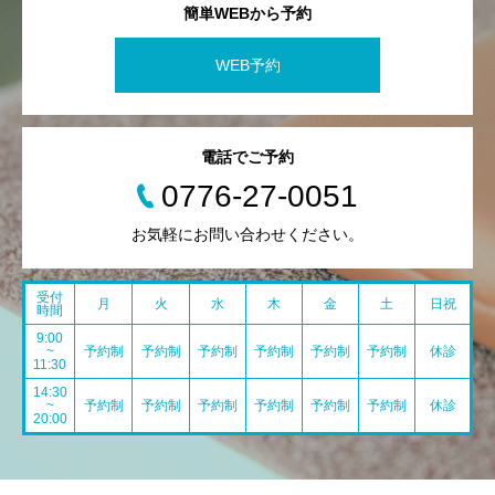
簡単WEBから予約
WEB予約
電話でご予約
0776-27-0051
お気軽にお問い合わせください。
受付
月
火
水
木
金
土
日祝
時間
9:00
~
予約制
予約制
予約制
予約制
予約制
予約制
休診
11:30
14:30
~
予約制
予約制
予約制
予約制
予約制
予約制
休診
20:00