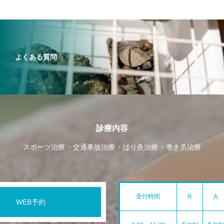
よくある質問
診療内容
スポーツ治療
交通事故治療
はり灸治療
巻き爪治療
受付時間
月
火
WEB予約