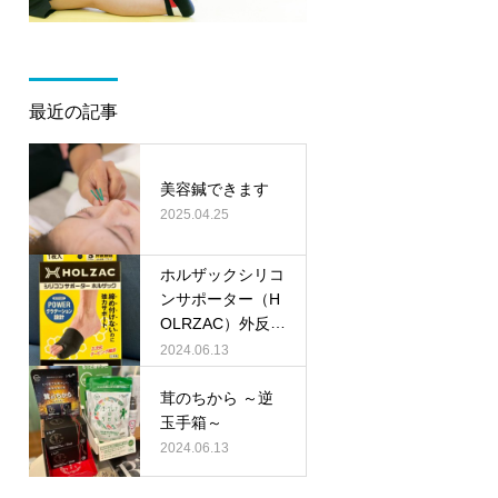
最近の記事
美容鍼できます
2025.04.25
ホルザックシリコ
ンサポーター（H
OLRZAC）外反母
趾用
2024.06.13
茸のちから ～逆
玉手箱～
2024.06.13