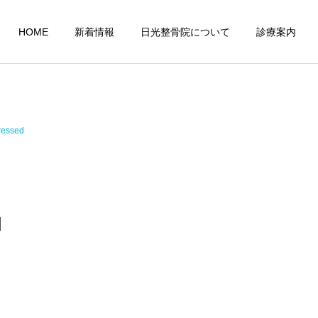
HOME
新着情報
日光整骨院について
診療案内
ressed
交通事故治療
はり灸治療
おススメグッズ
腸内環境
ホルザックシリコンサポー
茸のちから ～逆玉手箱～
d
ター（HOLRZAC）外反母
趾用