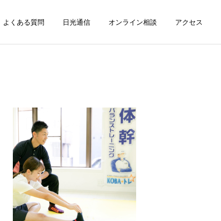
よくある質問
日光通信
オンライン相談
アクセス
詳細を見る
巻き爪治療
腸内環境
おススメグッズ
ユーグレナのちから
シリコンサポーター ホルザ
ック（HOLRZAC）