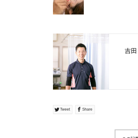
吉田
Tweet
Share