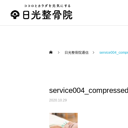
日光整骨院通信
service004_comp
スポーツ治療
おススメグッズ
美容鍼
ザコザーラ「ZacoZala」
美容鍼できます
service004_compresse
【Slim(スリム）】
2020.10.29