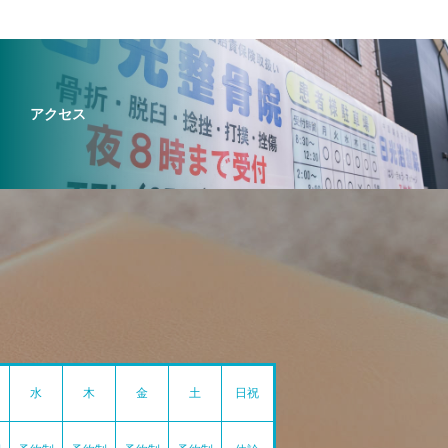
アクセス
水
木
金
土
日祝