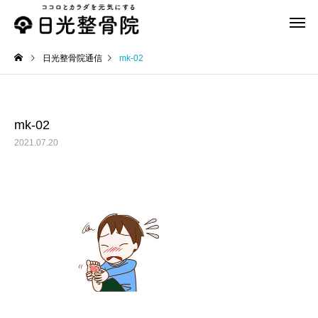
日光整骨院通信
mk-02
mk-02
2021.07.20
スポーツ治療
交通事故
美容鍼
おススメグッズ
美容鍼できます
ホルザックシリコンサ
ター（HOLRZAC）外
趾用